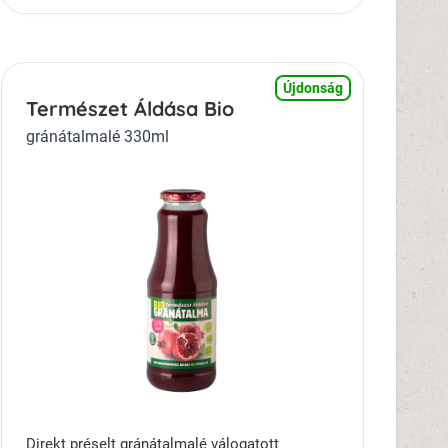
Újdonság
Természet Áldása Bio
gránátalmalé 330ml
Direkt préselt gránátalmalé válogatott