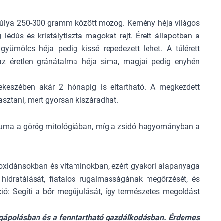
 súlya 250-300 gramm között mozog. Kemény héja világos
g lédús és kristálytiszta magokat rejt. Érett állapotban a
gyümölcs héja pedig kissé repedezett lehet. A túlérett
z éretlen gránátalma héja sima, magjai pedig enyhén
ekeszében akár 2 hónapig is eltartható. A megkezdett
sztani, mert gyorsan kiszáradhat.
óluma a görög mitológiában, míg a zsidó hagyományban a
ioxidánsokban és vitaminokban, ezért gyakori alapanyaga
hidratálását, fiatalos rugalmasságának megőrzését, és
ió: Segíti a bőr megújulását, így természetes megoldást
égápolásban és a fenntartható gazdálkodásban. Érdemes