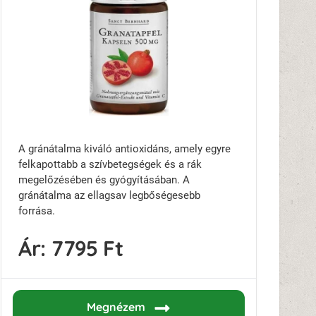
A gránátalma kiváló antioxidáns, amely egyre
felkapottabb a szívbetegségek és a rák
megelőzésében és gyógyításában. A
gránátalma az ellagsav legbőségesebb
forrása.
Ár:
7795 Ft
Megnézem