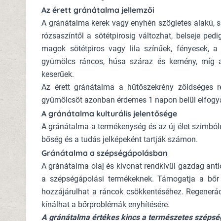
Az érett gránátalma jellemzői
A gránátalma kerek vagy enyhén szögletes alakú,
rózsaszíntől a sötétpirosig változhat, belseje pedi
magok sötétpiros vagy lila színűek, fényesek, a 
gyümölcs ráncos, húsa száraz és kemény, míg a
keserűek.
Az érett gránátalma a hűtőszekrény zöldséges r
gyümölcsöt azonban érdemes 1 napon belül elfogya
A gránátalma kulturális jelentősége
A gránátalma a termékenység és az új élet szimb
bőség és a tudás jelképeként tartják számon.
Gránátalma a szépségápolásban
A gránátalma olaj és kivonat rendkívül gazdag ant
a szépségápolási termékeknek. Támogatja a bőr 
hozzájárulhat a ráncok csökkentéséhez. Regenerác
kínálhat a bőrproblémák enyhítésére.
A gránátalma értékes kincs a természetes széps