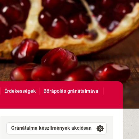
Érdekességek
Bőrápolás gránátalmával
Gránátalma készítmények akciósan