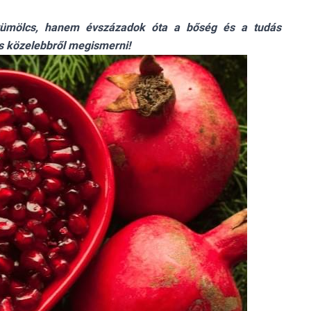
yümölcs, hanem évszázadok óta a bőség és a tudás
s közelebbről megismerni!