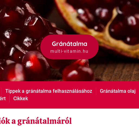
Gránátalma
multi-vitamin.hu
Tippek a gránátalma felhasználásához
Gránátalma olaj
ért
Cikkek
iók a gránátalmáról