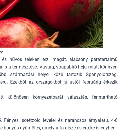
ez
 és hűvös teleken érzi magát, alacsony páratartalmú
ális a termesztése. Vastag, strapabíró héja miatt könnyen
főbb származási helyei közé tartozik Spanyolország,
eru. Ezekből az országokból júliustól februárig érkezik
 különösen környezetbarát választás, fenntartható
Fényes, sötétzöld levelei és narancsos árnyalatú, 4-6
e bogyós gyümölcs, amely a fa dísze és értéke is egyben.