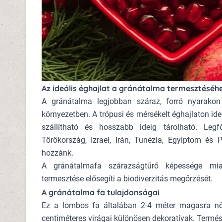
Az ideális éghajlat a gránátalma termesztéséh
A gránátalma legjobban száraz, forró nyarakon
környezetben. A trópusi és mérsékelt éghajlaton ide
szállítható és hosszabb ideig tárolható. Leg
Törökország, Izrael, Irán, Tunézia, Egyiptom és P
hozzánk.
A gránátalmafa szárazságtűrő képessége miatt
termesztése elősegíti a biodiverzitás megőrzését.
A gránátalma fa tulajdonságai
Ez a lombos fa általában 2-4 méter magasra nő. 
centiméteres virágai különösen dekoratívak. Termés