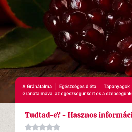
A Gránátalma
Egészséges diéta
Tápanyagok
Gránátalmával az egészségünkért és a szépségünk
Tudtad-e? - Hasznos informác