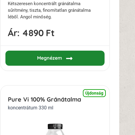
Kétszeresen koncentrált gránátalma
sűrítmény, tiszta, finomítatlan gránátalma
léből. Angol minőség.
Ár:
4890 Ft
Megnézem
Újdonság
Pure Vi 100% Gránátalma
koncentrátum 330 ml