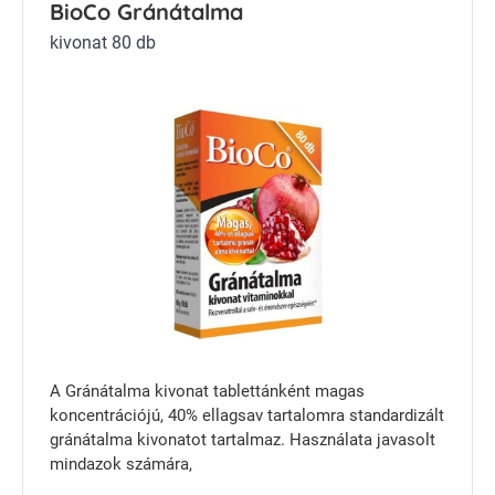
BioCo Gránátalma
kivonat 80 db
A Gránátalma kivonat tablettánként magas
koncentrációjú, 40% ellagsav tartalomra standardizált
gránátalma kivonatot tartalmaz. Használata javasolt
mindazok számára,