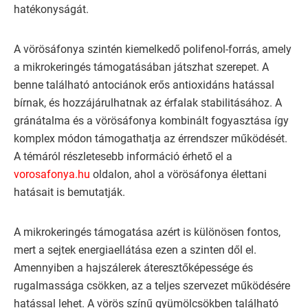
hatékonyságát.
A vörösáfonya szintén kiemelkedő polifenol-forrás, amely
a mikrokeringés támogatásában játszhat szerepet. A
benne található antociánok erős antioxidáns hatással
bírnak, és hozzájárulhatnak az érfalak stabilitásához. A
gránátalma és a vörösáfonya kombinált fogyasztása így
komplex módon támogathatja az érrendszer működését.
A témáról részletesebb információ érhető el a
vorosafonya.hu
oldalon, ahol a vörösáfonya élettani
hatásait is bemutatják.
A mikrokeringés támogatása azért is különösen fontos,
mert a sejtek energiaellátása ezen a szinten dől el.
Amennyiben a hajszálerek áteresztőképessége és
rugalmassága csökken, az a teljes szervezet működésére
hatással lehet. A vörös színű gyümölcsökben található