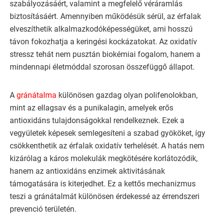
szabályozásáért, valamint a megfelelő véráramlás
biztosításáért. Amennyiben működésük sérül, az érfalak
elveszíthetik alkalmazkodóképességüket, ami hosszú
távon fokozhatja a keringési kockázatokat. Az oxidatív
stressz tehát nem pusztán biokémiai fogalom, hanem a
mindennapi életmóddal szorosan összefüggő állapot.
A
gránátalma
különösen gazdag olyan polifenolokban,
mint az ellagsav és a punikalagin, amelyek erős
antioxidáns tulajdonságokkal rendelkeznek. Ezek a
vegyületek képesek semlegesíteni a szabad gyököket, így
csökkenthetik az érfalak oxidatív terhelését. A hatás nem
kizárólag a káros molekulák megkötésére korlátozódik,
hanem az antioxidáns enzimek aktivitásának
támogatására is kiterjedhet. Ez a kettős mechanizmus
teszi a gránátalmát különösen érdekessé az érrendszeri
prevenció területén.