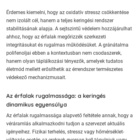
Érdemes kiemelni, hogy az oxidatív stressz csökkentése
nem izolált cél, hanem a teljes keringési rendszer
stabilitásának alapja. A sejtszintű védelem hozzájárulhat
ahhoz, hogy az érfalak megőrizzék szerkezeti
integritásukat és rugalmas működésüket. A gránátalma
polifenoljai ebben a kontextusban nem csodaszerek,
hanem olyan táplálkozási tényezők, amelyek tudatos
életmód mellett erősíthetik az érrendszer természetes
védekező mechanizmusait.
Az érfalak rugalmassága: a keringés
dinamikus egyensúlya
Az érfalak rugalmassága alapvető feltétele annak, hogy a
véráramlás alkalmazkodni tudjon a szervezet aktuális
igényeihez. Fizikai terhelés, stressz vagy hőmérséklet-
változás esetén az ereknek gyorsan kell tágulniuk vagy