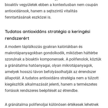
bioaktív vegyületek ebben a kontextusban nem csupán
antioxidánsok, hanem a sejtszintű vitalitás
fenntartásának eszközei is.
Tudatos antioxidáns stratégia a keringési
rendszerért
A modern táplálkozás gyakran kalóriákban és
makrotápanyagokban gondolkodik, miközben háttérbe
szorulnak a bioaktív komponensek. A polifenolok, köztük
a gránátalma hatóanyagai, olyan mikrotápanyagok,
amelyek hosszú távon befolyásolhatják az érrendszer
állapotát. A tudatos antioxidáns stratégia nem a túlzott
kiegészítők alkalmazását jelenti, hanem a természetes
források rendszeres beépítését az étrendbe.
A gránátalma polifenoljai különösen értékesek lehetnek