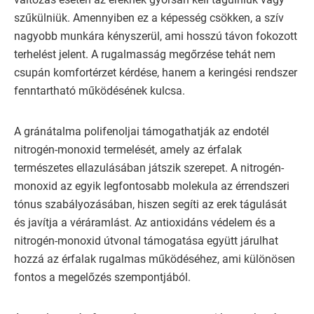
szűkülniük. Amennyiben ez a képesség csökken, a szív
nagyobb munkára kényszerül, ami hosszú távon fokozott
terhelést jelent. A rugalmasság megőrzése tehát nem
csupán komfortérzet kérdése, hanem a keringési rendszer
fenntartható működésének kulcsa.
A gránátalma polifenoljai támogathatják az endotél
nitrogén-monoxid termelését, amely az érfalak
természetes ellazulásában játszik szerepet. A nitrogén-
monoxid az egyik legfontosabb molekula az érrendszeri
tónus szabályozásában, hiszen segíti az erek tágulását
és javítja a véráramlást. Az antioxidáns védelem és a
nitrogén-monoxid útvonal támogatása együtt járulhat
hozzá az érfalak rugalmas működéséhez, ami különösen
fontos a megelőzés szempontjából.