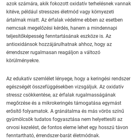
azok számára, akik fokozott oxidatív terhelésnek vannak
kitéve, például stresszes életmód vagy környezeti
ártalmak miatt. Az érfalak védelme ebben az esetben
nemcsak megelőzési kérdés, hanem a mindennapi
teljesítőképesség fenntartásának eszköze is. Az
antioxidánsok hozzájárulhatnak ahhoz, hogy az
érrendszer rugalmasan reagáljon a változó
körülményekre.
Az edukatív szemlélet lényege, hogy a keringési rendszer
egészségét összefüggésekben vizsgáljuk. Az oxidatív
stressz csökkentése, az érfalak rugalmasságának
megőrzése és a mikrokeringés támogatása egymást
erősítő folyamatok. A gránátalma és más vörös színű
gyümölcsök tudatos fogyasztása nem helyettesíti az
orvosi kezelést, de fontos eleme lehet egy hosszú távon
fenntartható, érrendszer-barát életmódnak.