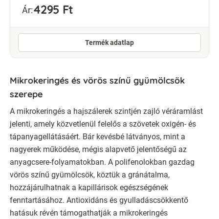
4295 Ft
Ár:
Termék adatlap
Mikrokeringés és vörös színű gyümölcsök
szerepe
A mikrokeringés a hajszálerek szintjén zajló véráramlást
jelenti, amely közvetlenül felelős a szövetek oxigén- és
tápanyagellátásáért. Bár kevésbé látványos, mint a
nagyerek működése, mégis alapvető jelentőségű az
anyagcsere-folyamatokban. A polifenolokban gazdag
vörös színű gyümölcsök, köztük a gránátalma,
hozzájárulhatnak a kapillárisok egészségének
fenntartásához. Antioxidáns és gyulladáscsökkentő
hatásuk révén támogathatják a mikrokeringés