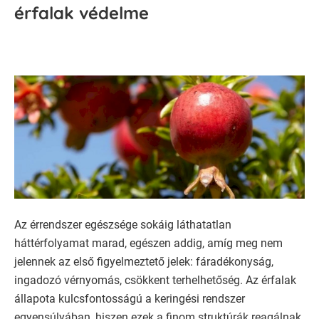
érfalak védelme
Az érrendszer egészsége sokáig láthatatlan
háttérfolyamat marad, egészen addig, amíg meg nem
jelennek az első figyelmeztető jelek: fáradékonyság,
ingadozó vérnyomás, csökkent terhelhetőség. Az érfalak
állapota kulcsfontosságú a keringési rendszer
egyensúlyában, hiszen ezek a finom struktúrák reagálnak