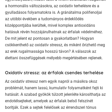
a hormonális változásokra, az oxidatív terhelésre és a
gyulladásos folyamatokra is. A gránátalma polifenoljai
az utóbbi években a tudományos érdeklődés
középpontjába kerültek, mivel komplex antioxidáns
hatásuk révén hozzájárulhatnak az érfalak védelméhez.
De mit jelent ez pontosan a gyakorlatban? Hogyan
csökkenthető az oxidatív stressz, és miként őrizhető meg
az erek rugalmassága hosszú távon? A válaszok az
élettani összefüggések mélyebb megértésében rejlenek.
Oxidatív stressz: az érfalak csendes terhelése
Az oxidatív stressz nem egyik napról a másikra okoz
problémát, hanem lassú, kumulatív folyamatként fejti ki
hatását. A szabad gyökök túlzott jelenléte károsíthatja az
endotélsejteket, amelyek az érfalak belső felszínét
borítják. Ezek a sejtek felelősek az érrendszeri tónus